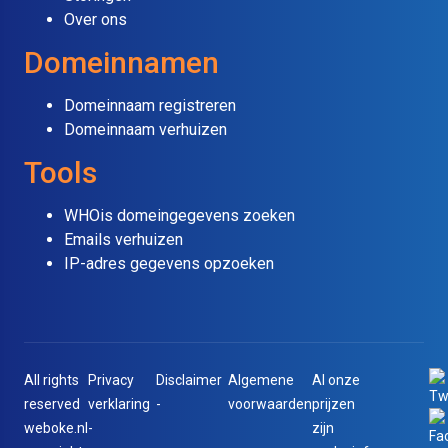
Over ons
Domeinnamen
Domeinnaam registreren
Domeinnaam verhuizen
Tools
WHOis domeingegevens zoeken
Emails verhuizen
IP-adres gegevens opzoeken
All rights
Privacy
Disclaimer
Algemene
Al onze
reserved
verklaring
-
voorwaarden
prijzen
weboke.nl
-
zijn