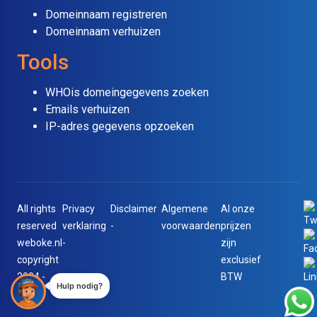
Domeinnaam registreren
Domeinnaam verhuizen
Tools
WHOis domeingegevens zoeken
Emails verhuizen
IP-adres gegevens opzoeken
All rights
Privacy
Disclaimer
Algemene
Al onze
reserved
verklaring
-
voorwaarden
prijzen
weboke.nl
-
zijn
copyright
exclusief
2004 -
BTW
Hulp nodig?
2025