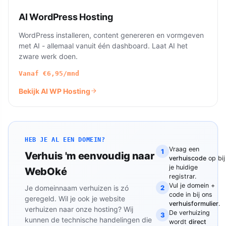
AI WordPress Hosting
WordPress installeren, content genereren en vormgeven
met AI - allemaal vanuit één dashboard. Laat AI het
zware werk doen.
Vanaf
€6,95
/mnd
Bekijk AI WP Hosting
HEB JE AL EEN DOMEIN?
Vraag een
1
Verhuis 'm eenvoudig naar
verhuiscode
op bij
je huidige
WebOké
registrar.
Vul je domein +
Je domeinnaam verhuizen is zó
2
code in bij ons
geregeld. Wil je ook je website
verhuisformulier
.
verhuizen naar onze hosting? Wij
De verhuizing
3
kunnen de technische handelingen die
wordt
direct