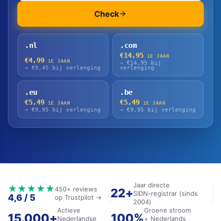
Check
.nl
.com
€14,95
1E JAAR
€4,99
1E JAAR
→
€14,95
bij
→
€9,45
bij verlenging
verlenging
.eu
.be
€5,49
€5,49
1E JAAR
1E JAAR
→
€9,95
bij verlenging
→
€9,95
bij verlenging
Jaar directe
★★★★★
450+ reviews
22+
SIDN-registrar (sinds
4,6 / 5
op Trustpilot →
2004)
Actieve
Groene stroom
15.000+
100%
Nederlandse
+ Nederlands