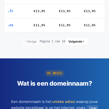
.fr
€13,95
€13,95
€13,95
.es
€11,95
€11,95
€11,95
Vorige
Volgende
Pagina 1 van 10
DE BASIS
Wat is een domeinnaam?
Een domeinnaam is het
unieke adres
waarop jouw
website bereikbaar is op het internet, zoals
jouw-