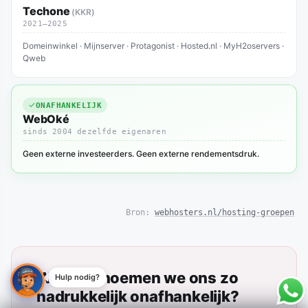
Techone
(KKR)
2021–2025
Domeinwinkel · Mijnserver · Protagonist · Hosted.nl · MyH2oservers ·
Qweb
ONAFHANKELIJK
WebOké
sinds 2004 dezelfde eigenaren
Geen externe investeerders. Geen externe rendementsdruk.
Bron:
webhosters.nl/hosting-groepen
Waarom noemen we ons zo
Hulp nodig?
nadrukkelijk onafhankelijk?