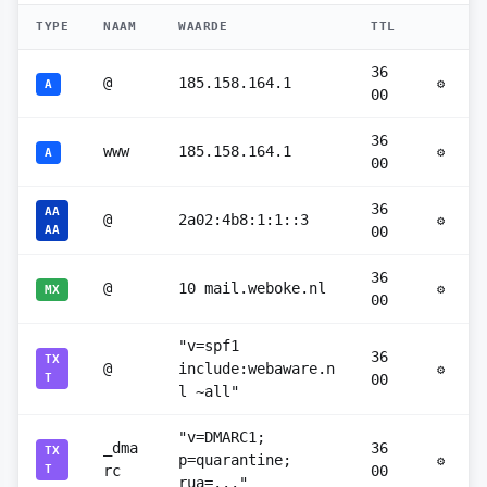
TYPE
NAAM
WAARDE
TTL
36
@
185.158.164.1
⚙
A
00
36
www
185.158.164.1
⚙
A
00
36
AA
@
2a02:4b8:1:1::3
⚙
AA
00
36
@
10 mail.weboke.nl
⚙
MX
00
"v=spf1
36
TX
@
include:webaware.n
⚙
T
00
l ~all"
"v=DMARC1;
_dma
36
TX
p=quarantine;
⚙
T
rc
00
rua=..."