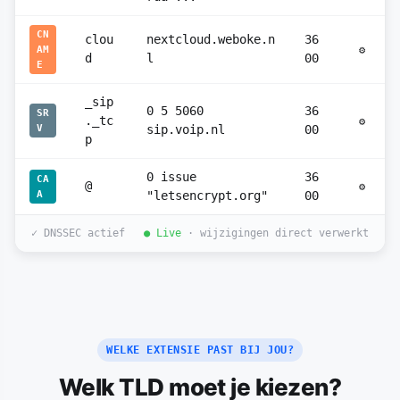
CN
clou
nextcloud.weboke.n
36
AM
⚙
d
l
00
E
_sip
0 5 5060
36
SR
._tc
⚙
V
sip.voip.nl
00
p
0 issue
36
CA
@
⚙
A
"letsencrypt.org"
00
✓ DNSSEC actief
● Live
· wijzigingen direct verwerkt
WELKE EXTENSIE PAST BIJ JOU?
Welk TLD moet je kiezen?