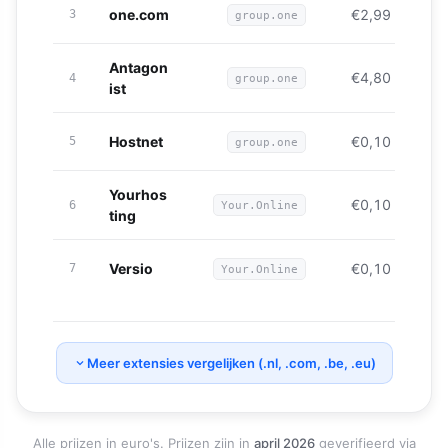
one.com
€2,99
3
group.one
Antagon
€4,80
4
group.one
ist
Hostnet
€0,10
5
group.one
Yourhos
€0,10
6
Your.Online
ting
Versio
€0,10
7
Your.Online
Samenvatting (.nl-domein over 5 jaar, excl. BTW): WebOké €
Meer extensies vergelijken (.nl, .com, .be, .eu)
Alle prijzen in euro's. Prijzen zijn in
april 2026
geverifieerd via