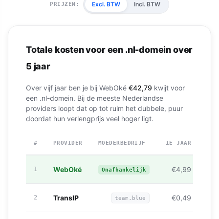
Excl. BTW
Incl. BTW
PRIJZEN:
Totale kosten voor een .nl-domein over
5 jaar
Over vijf jaar ben je bij WebOké
€42,79
kwijt voor
een .nl-domein. Bij de meeste Nederlandse
providers loopt dat op tot ruim het dubbele, puur
doordat hun verlengprijs veel hoger ligt.
#
PROVIDER
MOEDERBEDRIJF
1E JAAR
DAA
Totale kosten .nl-domein over 5 jaar bij 7 Nederlandse provide
WebOké
€4,99
1
Onafhankelijk
TransIP
€0,49
2
team.blue