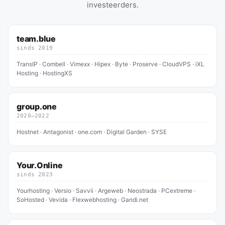
investeerders.
team.blue
sinds 2019
TransIP · Combell · Vimexx · Hipex · Byte · Proserve · CloudVPS · iXL
Hosting · HostingXS
group.one
2020–2022
Hostnet · Antagonist · one.com · Digital Garden · SYSE
Your.Online
sinds 2023
Yourhosting · Versio · Savvii · Argeweb · Neostrada · PCextreme ·
SoHosted · Vevida · Flexwebhosting · Gandi.net