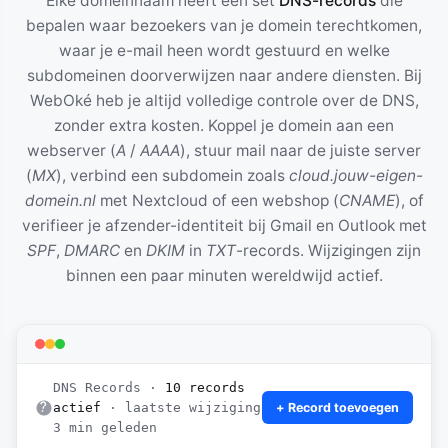
Elke domeinnaam heeft een set
DNS-records
die
bepalen waar bezoekers van je domein terechtkomen,
waar je e-mail heen wordt gestuurd en welke
subdomeinen doorverwijzen naar andere diensten. Bij
WebOké heb je altijd volledige controle over de DNS,
zonder extra kosten. Koppel je domein aan een
webserver (
A
/
AAAA
), stuur mail naar de juiste server
(
MX
), verbind een subdomein zoals
cloud.jouw-eigen-
domein.nl
met Nextcloud of een webshop (
CNAME
), of
verifieer je afzender-identiteit bij Gmail en Outlook met
SPF
,
DMARC
en
DKIM
in
TXT
-records. Wijzigingen zijn
binnen een paar minuten wereldwijd actief.
DNS Records ·
10 records
actief
· laatste wijziging
+ Record toevoegen
3 min geleden