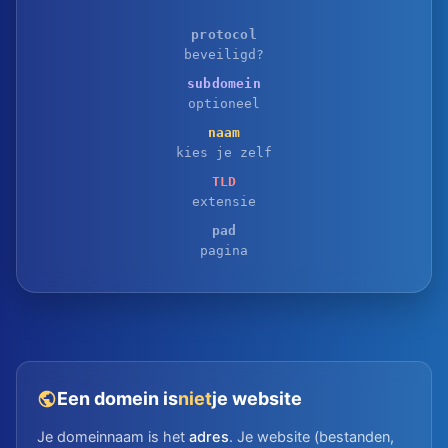
protocol
beveiligd?
subdomein
optioneel
naam
kies je zelf
TLD
extensie
pad
pagina
Een domein is
niet
je website
Je domeinnaam is het
adres
. Je website (bestanden,