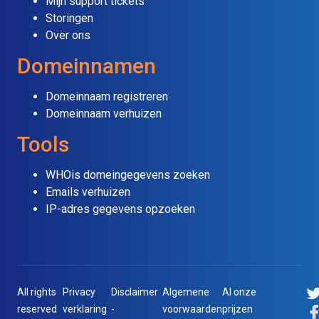
Mijn support tickets
Storingen
Over ons
Domeinnamen
Domeinnaam registreren
Domeinnaam verhuizen
Tools
WHOis domeingegevens zoeken
Emails verhuizen
IP-adres gegevens opzoeken
All rights
Privacy
Disclaimer
Algemene
Al onze
reserved
verklaring
-
voorwaarden
prijzen