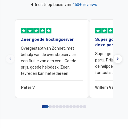
4.6
uit 5 op basis van
450+ reviews
Zeer goede hostingserver
Super goede er
deze partij
Overgestapt van Zonnet, met
Super goede erva
behulp van de overstapservice
partij. Prijs kwalit
een fluitje van een cent. Goede
de helpdesk en ser
prijs, goede helpdesk. Zeer
fantastisch. Ze h
tevreden kan het iedereen
een domein uit qu
aanraden.
gehaald en dat is 
Peter V
Willem Verstege
gegaan.