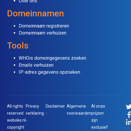
Over ons
Domeinnamen
Domeinnaam registreren
Domeinnaam verhuizen
Tools
WHOis domeingegevens zoeken
Emails verhuizen
IP-adres gegevens opzoeken
All rights
Privacy
Disclaimer
Algemene
Al onze
reserved
verklaring
-
voorwaarden
prijzen
weboke.nl
-
zijn
copyright
exclusief