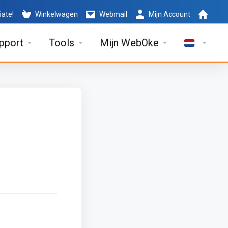
iate!
Winkelwagen
Webmail
Mijn Account
pport
Tools
Mijn WebOke