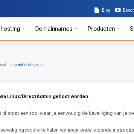
Blog
Becom
hosting
Domainnames
Producten
S
neel
Internet.nl checklist
ns via Linux/DirectAdmin gehost worden.
t.nl staat een tool waar je eenvoudig de beveiliging van je w
 beveiligingsscore te halen wanneer onderstaande instructi