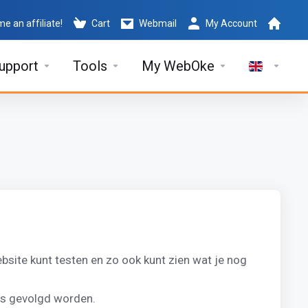
e an affiliate!
Cart
Webmail
My Account
upport
Tools
My WebOke
ebsite kunt testen en zo ook kunt zien wat je nog
es gevolgd worden.