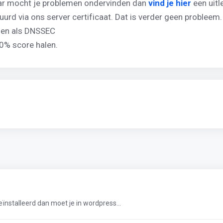
maar mocht je problemen ondervinden dan
vind je hier
een uitl
urd via ons server certificaat. Dat is verder geen probleem
llen als DNSSEC
0% score halen.
eïnstalleerd dan moet je in wordpress...