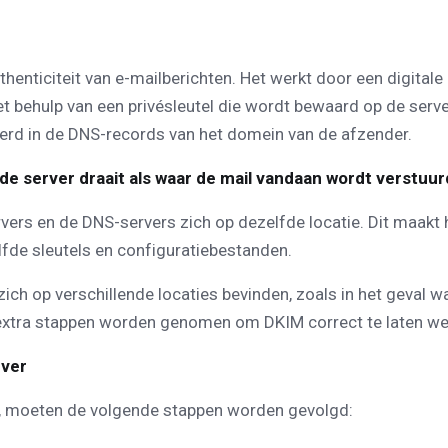
henticiteit van e-mailberichten. Het werkt door een digital
behulp van een privésleutel die wordt bewaard op de server 
eerd in de DNS-records van het domein van de afzender.
e server draait als waar de mail vandaan wordt verstuur
ervers en de DNS-servers zich op dezelfde locatie. Dit maak
fde sleutels en configuratiebestanden.
h op verschillende locaties bevinden, zoals in het geval waa
e extra stappen worden genomen om DKIM correct te laten we
rver
, moeten de volgende stappen worden gevolgd: