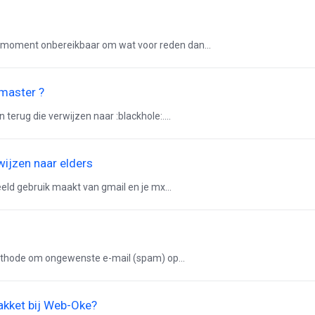
ld moment onbereikbaar om wat voor reden dan...
tmaster ?
 terug die verwijzen naar :blackhole:....
rwijzen naar elders
eld gebruik maakt van gmail en je mx...
 methode om ongewenste e-mail (spam) op...
pakket bij Web-Oke?