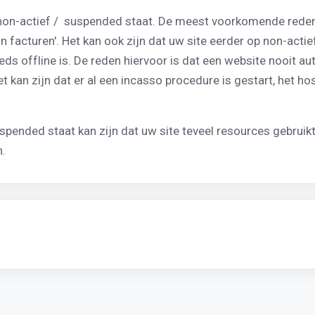
n-actief / suspended staat. De meest voorkomende reden is 
n facturen'. Het kan ook zijn dat uw site eerder op non-act
eeds offline is. De reden hiervoor is dat een website nooit a
Het kan zijn dat er al een incasso procedure is gestart, het 
pended staat kan zijn dat uw site teveel resources gebruik
n.