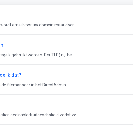
 wordt email voor uw domein maar door...
in
gels gebruikt worden. Per TLD(.nl, .be...
oe ik dat?
ia de filemanager in het DirectAdmin...
ties gedisabled/uitgeschakeld zodat ze...