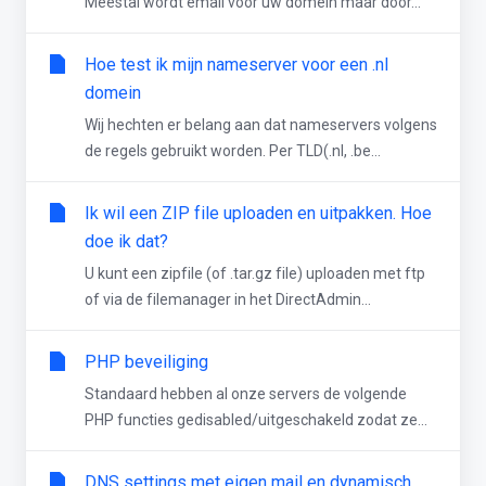
Meestal wordt email voor uw domein maar door...
Hoe test ik mijn nameserver voor een .nl
domein
Wij hechten er belang aan dat nameservers volgens
de regels gebruikt worden. Per TLD(.nl, .be...
Ik wil een ZIP file uploaden en uitpakken. Hoe
doe ik dat?
U kunt een zipfile (of .tar.gz file) uploaden met ftp
of via de filemanager in het DirectAdmin...
PHP beveiliging
Standaard hebben al onze servers de volgende
PHP functies gedisabled/uitgeschakeld zodat ze...
DNS settings met eigen mail en dynamisch