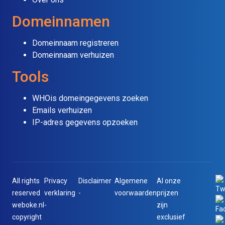
Domeinnamen
Domeinnaam registreren
Domeinnaam verhuizen
Tools
WHOis domeingegevens zoeken
Emails verhuizen
IP-adres gegevens opzoeken
All rights
Privacy
Disclaimer
Algemene
Al onze
reserved
verklaring
-
voorwaarden
prijzen
weboke.nl
-
zijn
copyright
exclusief