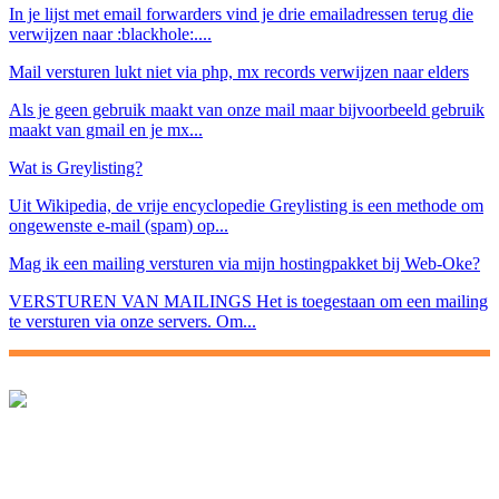
In je lijst met email forwarders vind je drie emailadressen terug die
verwijzen naar :blackhole:....
Mail versturen lukt niet via php, mx records verwijzen naar elders
Als je geen gebruik maakt van onze mail maar bijvoorbeeld gebruik
maakt van gmail en je mx...
Wat is Greylisting?
Uit Wikipedia, de vrije encyclopedie Greylisting is een methode om
ongewenste e-mail (spam) op...
Mag ik een mailing versturen via mijn hostingpakket bij Web-Oke?
VERSTUREN VAN MAILINGS Het is toegestaan om een mailing
te versturen via onze servers. Om...