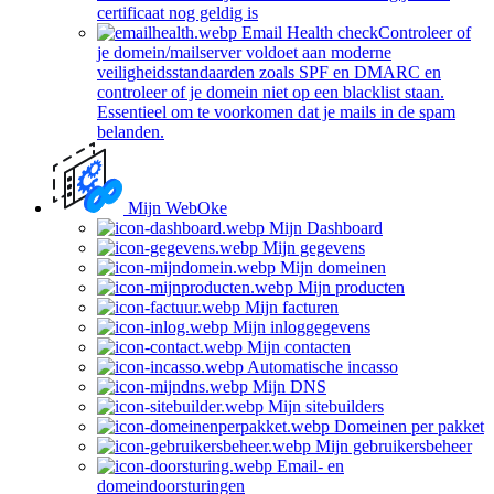
certificaat nog geldig is
Email Health check
Controleer of
je domein/mailserver voldoet aan moderne
veiligheidsstandaarden zoals SPF en DMARC en
controleer of je domein niet op een blacklist staan.
Essentieel om te voorkomen dat je mails in de spam
belanden.
Mijn WebOke
Mijn Dashboard
Mijn gegevens
Mijn domeinen
Mijn producten
Mijn facturen
Mijn inloggegevens
Mijn contacten
Automatische incasso
Mijn DNS
Mijn sitebuilders
Domeinen per pakket
Mijn gebruikersbeheer
Email- en
domeindoorsturingen