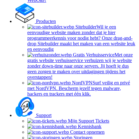
WebOké!
Producten
Sitebuilder
Wil je een
eenvoudige website maken zonder dat je hier
programmeerkennis voor nodig hebt? Onze drag-and-
drop Sitebuilder maakt het maken van een website leuk
en eenvoudig
Gratis Verhuisservice
Met onze
gratis website verhuisservice verhuizen wij je website
zonder down-time naar onze servers. Jij hoeft je dus
geen zorgen te maken over uitdagingen tijdens het
overstappen!
NordVPN
Surf veilig en privé
met NordVPN. Bescherm jezelf tegen malware,
hackers en trackers met één klik.
Support
Mijn Support Tickets
Kennisbank
Contact opnemen
Storingen