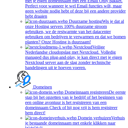
met je eigen domeinnaam met een Email Only pakket.
Perfect voor wanneer je wel Email functies wilt, maar
geen website nodig hebt of deze bij een andere provider
hebt draaien
Duurzame hosting
Wis je dat al
onze Hosting servers 100% duurzame stroom
gebruiken, we de restwarmte van het datacenter
gebruiken om bedrijven te verwarmen en dat we bomen
planten? Onze Hosting is duurzaam!
Nextcloud
Veilige
Nederlandse cloudopslag met Nextcloud. Volledig
managed dus plug-and-play, je kan direct met je eigen
Nextcloud server aan de slag zonder technische
handelingen uit te hoeven voeren.
Domeinen
Domeinnaam registreren
De eerste
stap bij het opzetten van je bedrijf of het beginnen van
een online avontuur is het registreren van een
domeinnaam Check of hij nog vrij is hem registreer
hem direct!
Domein verhuizen
Verhuis
je bestaande domeinnaam met enkele klikken naar