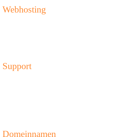
Webhosting
Webhosting
Reseller hosting
Email Only hosting
Goedkope webhosting
Support
Contact opnemen
Whatsapp
Kennisbank
Mijn support tickets
Storingen
Over ons
Domeinnamen