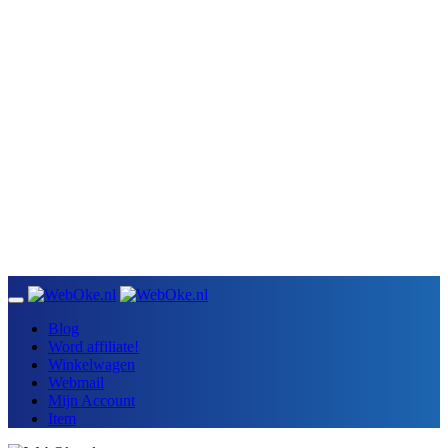
Blog
Word affiliate!
Winkelwagen
Webmail
Mijn Account
Item