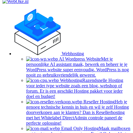
Webhosting
AI Wordpress Website
Met je
persoonlijke AI assistant maak, bewerk en beheer je je
WordPress website super eenvoudig. WordPress is nog
nooit zo gebruiksvriendelijk geweest.
Webhosting
Razendsnelle Hosting
voor ieder type website zoals een blog, webshop of
forum. Er is een geschikt Hosting pakket voor ieder
doel en budget!
Reseller Hosting
Heb je
genoeg technische kennis in huis en wil je zelf Hosting
doorverkopen aan je klanten? Dan is Resellerhosting
met het Whitelabel DirectAdmin controle paneel de
perfecte oplossing!
Email Only Hosting
Maak mailboxen