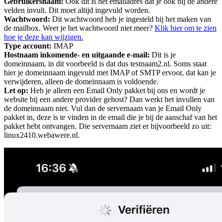
Gebruikersnaam:
Ook dit is het emailadres dat je ook bij de andere
velden invult. Dit moet altijd ingevuld worden.
Wachtwoord:
Dit wachtwoord heb je ingesteld bij het maken van
de mailbox. Weet je het wachtwoord niet meer?
Klik hier om te zien
hoe je deze kan wijzigen.
Type account:
IMAP
Hostnaam inkomende- en uitgaande e-mail:
Dit is je
domeinnaam, in dit voorbeeld is dat dus testnaam2.nl. Soms staat
hier je domeinnaam ingevuld met IMAP of SMTP ervoor, dat kan je
verwijderen, alleen de domeinnaam is voldoende.
Let op:
Heb je alleen een Email Only pakket bij ons en wordt je
website bij een andere provider gehost? Dan werkt het invullen van
de domeinnaam niet. Vul dan de servernaam van je Email Only
pakket in, deze is te vinden in de email die je bij de aanschaf van het
pakket hebt ontvangen. Die servernaam ziet er bijvoorbeeld zo uit:
linux2410.webawere.nl.