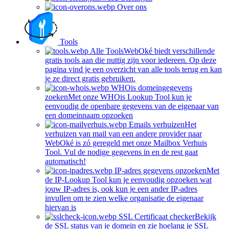
Over ons
Tools
Alle Tools
WebOké biedt verschillende
gratis tools aan die nuttig zijn voor iedereen. Op deze
pagina vind je een overzicht van alle tools terug en kan
je ze direct gratis gebruiken.
WHOis domeingegevens
zoeken
Met onze WHOis Lookup Tool kun je
eenvoudig de openbare gegevens van de eigenaar van
een domeinnaam opzoeken
Emails verhuizen
Het
verhuizen van mail van een andere provider naar
WebOké is zó geregeld met onze Mailbox Verhuis
Tool. Vul de nodige gegevens in en de rest gaat
automatisch!
IP-adres gegevens opzoeken
Met
de IP-Lookup Tool kun je eenvoudig opzoeken wat
jouw IP-adres is, ook kun je een ander IP-adres
invullen om te zien welke organisatie de eigenaar
hiervan is
SSL Certificaat checker
Bekijk
de SSL status van je domein en zie hoelang je SSL